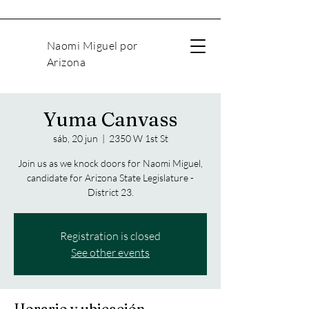
Naomi Miguel por
Arizona
Yuma Canvass
sáb, 20 jun
  |  
2350 W 1st St
Join us as we knock doors for Naomi Miguel,
candidate for Arizona State Legislature -
District 23.
Registration is closed
See other events
Horario y ubicación