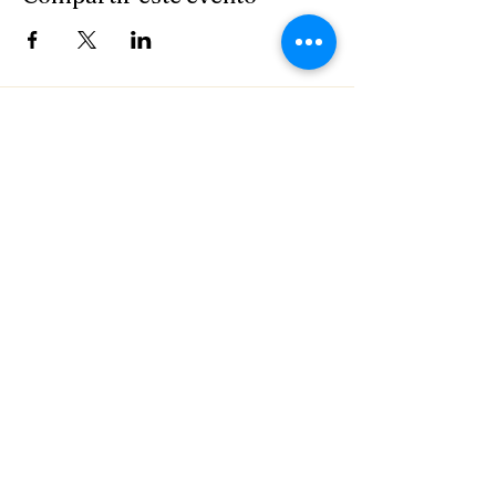
© 2026 por Miguel para Arizona
23.
Nación Tohono O'odham
política de privacidad
Declaración de accesibilidad
Términos y condiciones
Política de reembolso
Do Not Sell My Personal Information